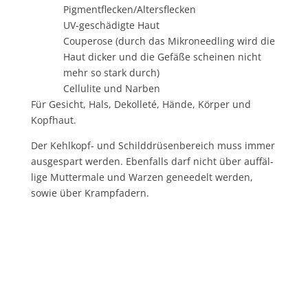
Pigmentflecken/Altersflecken
UV-geschä­dig­te Haut
Cou­pe­ro­se (durch das Mikro­need­ling wird die
Haut dicker und die Gefä­ße schei­nen nicht
mehr so stark durch)
Cel­lu­li­te und Narben
Für Gesicht, Hals, Dekol­le­té, Hän­de, Kör­per und
Kopfhaut.
Der Kehl­kopf- und Schild­drü­sen­be­reich muss immer
aus­ge­spart wer­den. Eben­falls darf nicht über auf­fäl­
li­ge Mut­ter­ma­le und War­zen genee­delt wer­den,
sowie über Krampfadern.