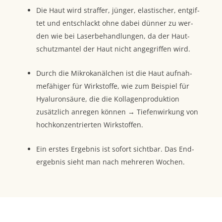
Die Haut wird straf­fer, jün­ger, elas­ti­scher, ent­gif­
tet und ent­schlackt ohne dabei dün­ner zu wer­
den wie bei Laser­be­hand­lun­gen, da der Haut­
schutz­man­tel der Haut nicht ange­grif­fen wird.
Durch die Mikro­ka­näl­chen ist die Haut auf­nah­
me­fä­hi­ger für Wirk­stof­fe, wie zum Bei­spiel für
Hyalu­ron­säu­re, die die Kol­la­gen­pro­duk­ti­on
zusätz­lich anre­gen kön­nen → Tie­fen­wir­kung von
hoch­kon­zen­trier­ten Wirkstoffen.
Ein ers­tes Ergeb­nis ist sofort sicht­bar. Das End­
ergeb­nis sieht man nach meh­re­ren Wochen.