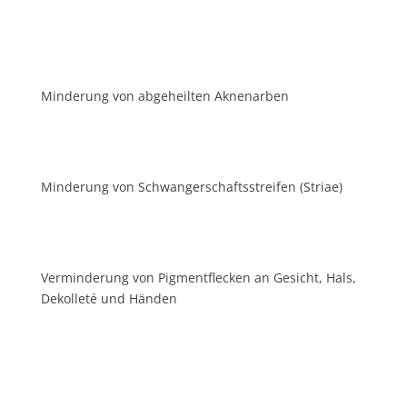
Min­de­rung von abge­heil­ten Aknenarben
Min­de­rung von Schwan­ger­schafts­strei­fen (Striae)
Ver­min­de­rung von Pig­ment­fle­cken an Gesicht, Hals,
Dekol­le­té und Händen