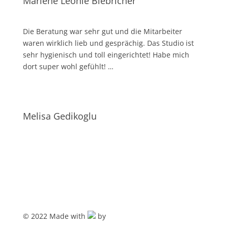
Marlene Leonie Biebricher
Die Bera­tung war sehr gut und die Mit­ar­bei­ter
waren wirk­lich lieb und gesprä­chig. Das Stu­dio ist
sehr hygie­nisch und toll ein­ge­rich­tet! Habe mich
dort super wohl gefühlt! …
Melisa Gedikoglu
© 2022 Made with
by
VISCOR