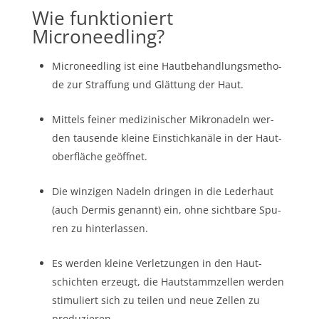
Wie funktioniert
Microneedling?
Micro­need­ling ist eine Haut­be­hand­lungs­me­tho­
de zur Straf­fung und Glät­tung der Haut.
Mit­tels fei­ner medi­zi­ni­scher Mikro­na­deln wer­
den tau­sen­de klei­ne Ein­stich­ka­nä­le in der Haut­
ober­flä­che geöffnet.
Die win­zi­gen Nadeln drin­gen in die Leder­haut
(auch Der­mis genannt) ein, ohne sicht­ba­re Spu­
ren zu hinterlassen.
Es wer­den klei­ne Ver­let­zun­gen in den Haut­
schich­ten erzeugt, die Haut­stamm­zel­len wer­den
sti­mu­liert sich zu tei­len und neue Zel­len zu
produzieren.