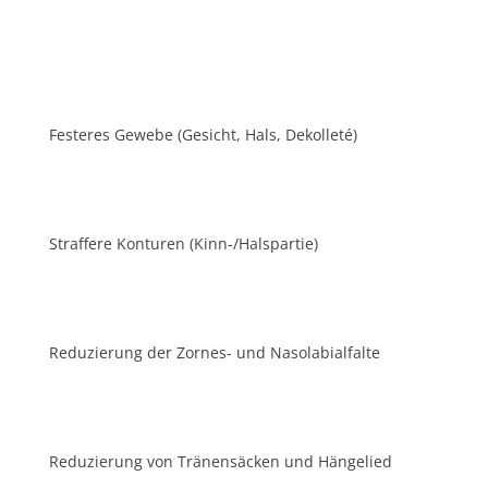
Fes­te­res Gewe­be (Gesicht, Hals, Dekolleté)
Straf­fe­re Kon­tu­ren (Kinn-/Hals­par­tie)
Redu­zie­rung der Zor­nes- und Nasolabialfalte
Redu­zie­rung von Trä­nen­sä­cken und Hängelied