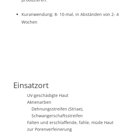
Kur­an­wen­dung: 8- 10-mal, in Abstän­den von 2- 4
Wochen
Einsatzort
UV-geschä­dig­te Haut
Akne­nar­ben
Deh­nungs­strei­fen (Striae),
Schwangerschaftsstreifen
Fal­ten und erschlaf­fen­de, fah­le, müde Haut
zur Poren­ver­fei­ne­rung