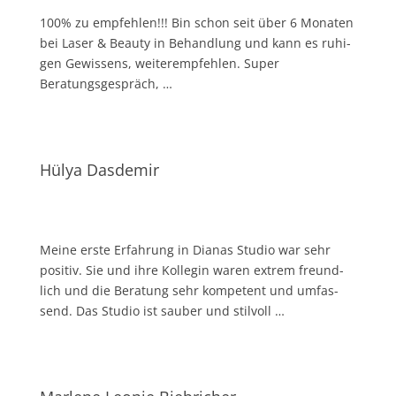
100% zu emp­feh­len!!! Bin schon seit über 6 Mona­ten
bei Laser & Beau­ty in Behand­lung und kann es ruhi­
gen Gewis­sens, wei­ter­emp­feh­len. Super
Beratungsgespräch, …
Hülya Dasdemir
Mei­ne ers­te Erfah­rung in Dia­nas Stu­dio war sehr
posi­tiv. Sie und ihre Kol­le­gin waren extrem freund­
lich und die Bera­tung sehr kom­pe­tent und umfas­
send. Das Stu­dio ist sau­ber und stilvoll …